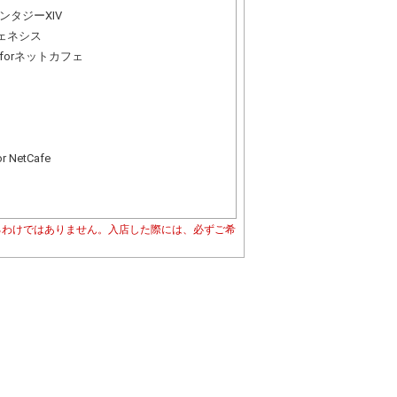
ンタジーXIV
ジェネシス
forネットカフェ
r NetCafe
るわけではありません。入店した際には、必ずご希