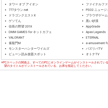
タワー オブ アイオン
ファイナルファ
777タウン.net
PSO2 ニュー
ドラゴンクエストX
ブラウザゲーム
ゲソてん
黒い砂漠
信長の野望 201X
AppGrade
DMM GAMES for ネットカフェ
Apex Legends
VALORANT
ETERNAL
雀龍門M
e-amusement fo
モンスターハンターワイルズ
バズリバTV
ビューン読み放題スポット
オトナTV
※PCスペックの関係上、すべてのPCにオンラインゲームがインストールされてい
望のタイトルがインストールされている、お席を指定してください。