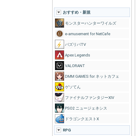
おすすめ・新規
モンスターハンターワイルズ
e-amusement for NetCafe
バズリバTV
Apex Legends
VALORANT
DMM GAMES for ネットカフェ
ゲソてん
ファイナルファンタジーXIV
PSO2 ニュージェネシス
ドラゴンクエストX
RPG