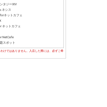
ンタジーXIV
ジェネシス
forネットカフェ
X
for ネットカフェ
r NetCafe
題スポット
るわけではありません。入店した際には、必ずご希