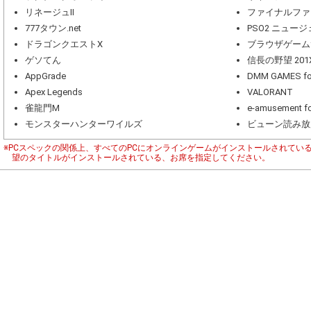
リネージュII
ファイナルファ
777タウン.net
PSO2 ニュー
ドラゴンクエストX
ブラウザゲーム
ゲソてん
信長の野望 201
AppGrade
DMM GAMES 
Apex Legends
VALORANT
雀龍門M
e-amusement fo
モンスターハンターワイルズ
ビューン読み放
※PCスペックの関係上、すべてのPCにオンラインゲームがインストールされてい
望のタイトルがインストールされている、お席を指定してください。