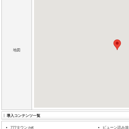
地図
導入コンテンツ一覧
777タウン.net
ビューン読み放