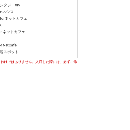
ンタジーXIV
ジェネシス
forネットカフェ
X
for ネットカフェ
r NetCafe
題スポット
るわけではありません。入店した際には、必ずご希