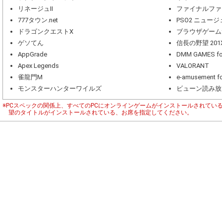
リネージュII
ファイナルファ
777タウン.net
PSO2 ニュー
ドラゴンクエストX
ブラウザゲーム
ゲソてん
信長の野望 201
AppGrade
DMM GAMES 
Apex Legends
VALORANT
雀龍門M
e-amusement fo
モンスターハンターワイルズ
ビューン読み放
※PCスペックの関係上、すべてのPCにオンラインゲームがインストールされてい
望のタイトルがインストールされている、お席を指定してください。