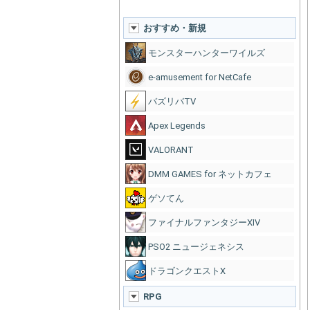
おすすめ・新規
モンスターハンターワイルズ
e-amusement for NetCafe
バズリバTV
Apex Legends
VALORANT
DMM GAMES for ネットカフェ
ゲソてん
ファイナルファンタジーXIV
PSO2 ニュージェネシス
ドラゴンクエストX
RPG