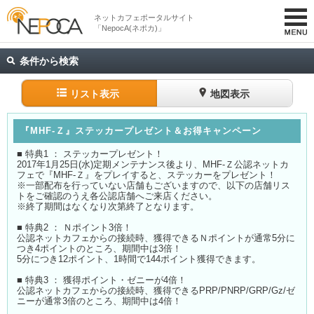
ネットカフェポータルサイト
「NepocA(ネポカ)」
条件から検索
リスト表示
地図表示
『MHF-Ｚ』ステッカープレゼント＆お得キャンペーン
■ 特典1 ： ステッカープレゼント！
2017年1月25日(水)定期メンテナンス後より、MHF-Ｚ公認ネットカ
フェで『MHF-Ｚ』をプレイすると、ステッカーをプレゼント！
※一部配布を行っていない店舗もございますので、以下の店舗リス
トをご確認のうえ各公認店舗へご来店ください。
※終了期間はなくなり次第終了となります。
■ 特典2 ： Ｎポイント3倍！
公認ネットカフェからの接続時、獲得できるＮポイントが通常5分に
つき4ポイントのところ、期間中は3倍！
5分につき12ポイント、1時間で144ポイント獲得できます。
■ 特典3 ： 獲得ポイント・ゼニーが4倍！
公認ネットカフェからの接続時、獲得できるPRP/PNRP/GRP/Gz/ゼ
ニーが通常3倍のところ、期間中は4倍！