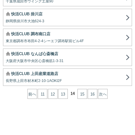
千葉県成田市ウイング土屋90
快活CLUB 掛川店
静岡県掛川市大池624-3
快活CLUB 調布南口店
東京都調布市布田4-2-4シーエフ調布駅前ビル4F
快活CLUB なんば心斎橋店
大阪府大阪市中央区心斎橋筋1-3-31
快活CLUB 上田産業道路店
長野県上田市材木町2-10-1AOKI2F
14
前へ
11
12
13
15
16
次へ