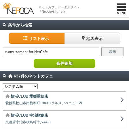
ネットカフェポータルサイト
「NepocA(ネポカ)」
条件から検索
リスト表示
地図表示
e-amusement for NetCafe
表示
条件追加
637件のネットカフェ
快活CLUB 愛媛重信店
愛媛県松山市南梅本町1303-1グルメアベニュー2F
快活CLUB 宇治槇島店
京都府宇治市槇島町十八44-8