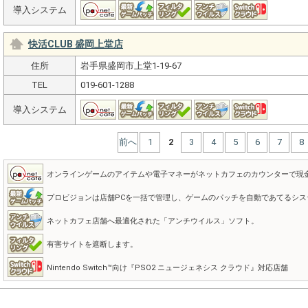
導入システム
快活CLUB 盛岡上堂店
住所
岩手県盛岡市上堂1-19-67
TEL
019-601-1288
導入システム
前へ
1
2
3
4
5
6
7
8
オンラインゲームのアイテムや電子マネーがネットカフェのカウンターで現
プロビジョンは店舗PCを一括で管理し、ゲームのパッチを自動であてるシス
ネットカフェ店舗へ最適化された「アンチウイルス」ソフト。
有害サイトを遮断します。
Nintendo Switch™向け『PSO2 ニュージェネシス クラウド』対応店舗