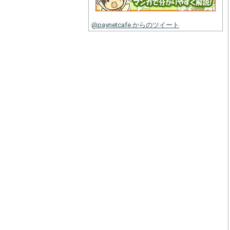
@paynetcafe からのツイート