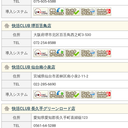
TEL
075-605-6588
導入システム
快活CLUB 堺百舌鳥店
住所
大阪府堺市北区百舌鳥西之町3-530
TEL
072-254-8588
導入システム
快活CLUB 仙台南小泉店
住所
宮城県仙台市若林区南小泉2-11-2
TEL
022-285-6690
導入システム
快活CLUB 長久手グリーンロード店
住所
愛知県愛知郡長久手町喜婦嶽123
TEL
0561-64-5288