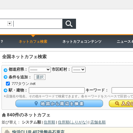
？
ネットカフェ検索
ネットカフェコンテンツ
ニュース
全国ネットカフェ検索
都道府県：
市区町村：
条件を追加：
選択
777タウン.net
駅・建物：
キーワード：
※店舗名や地名、その他キーワードで検索できます。各キーワードをスペースで区切っ
840件のネットカフェ
並び替え：
システム順
|
住所順
|
住所順(ふりがな)
|
店舗名順
快活CLUB 407号熊谷石原店