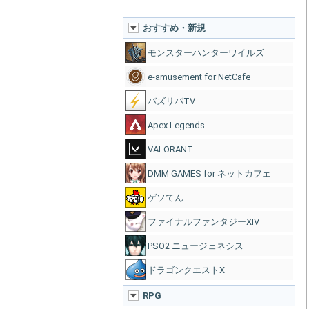
おすすめ・新規
モンスターハンターワイルズ
e-amusement for NetCafe
バズリバTV
Apex Legends
VALORANT
DMM GAMES for ネットカフェ
ゲソてん
ファイナルファンタジーXIV
PSO2 ニュージェネシス
ドラゴンクエストX
RPG