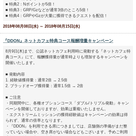
■ 特典2：Nポイントが5倍！
■ 特典3：GRP/Gzなどが通常3倍のところ5倍！
■ 特典4：GRPやGzが大量に獲得できるクエストを配信！
2018年08月08日(水) ～ 2018年08月15日(水)
『DDON』ネットカフェ特典コース報酬増量キャンペーン
8月9日(木)まで、公認ネットカフェ利用時に発動する『ネットカフェ特
典コース』にて、報酬獲得量が通常時よりも増加するキャンペーンを
開催いたします。
■ 発動内容
1. 経験値獲得量：通常2倍 → 2.5倍
2. ブラッドオーブ獲得量：通常1.5倍 → 2倍
■ ご注意
・同期間中に、各種オプションコース「ダブル/トリプル発動」キャン
ペーンを開催しておりますが、効果は重複いたしません。
・エクストリームミッションの獲得経験値はキャンペーンの効果は得
られず、通常の倍率となります。
・『DDON』を利用できる席につきましては、店舗側の準備がまだ整
っていない場合や、空き席がない場合などもございます。予めご利用