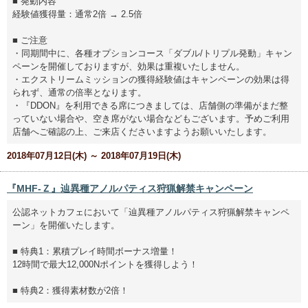
■ 発動内容
経験値獲得量：通常2倍 → 2.5倍
■ ご注意
・同期間中に、各種オプションコース「ダブル/トリプル発動」キャン
ペーンを開催しておりますが、効果は重複いたしません。
・エクストリームミッションの獲得経験値はキャンペーンの効果は得
られず、通常の倍率となります。
・『DDON』を利用できる席につきましては、店舗側の準備がまだ整
っていない場合や、空き席がない場合などもございます。予めご利用
店舗へご確認の上、ご来店くださいますようお願いいたします。
2018年07月12日(木) ～ 2018年07月19日(木)
『MHF-Ｚ』辿異種アノルパティス狩猟解禁キャンペーン
公認ネットカフェにおいて「辿異種アノルパティス狩猟解禁キャンペ
ーン」を開催いたします。
■ 特典1：累積プレイ時間ボーナス増量！
12時間で最大12,000Nポイントを獲得しよう！
■ 特典2：獲得素材数が2倍！