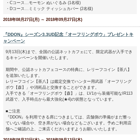
・Cコース…モーモン ぬいぐるみ (1名様)
・Dコース…ミミック ティッシュカバー (2名様)
2018年08月27日(月) ～ 2018年09月27日(木)
『DDON』シーズン3.3UD記念「オーフリングボウ」プレゼントキ
ャンペーン
9月13日(木)まで、全国の公認ネットカフェにて、限定武器が入手でき
るキャンペーンを開催いたします。
期間中、公認ネットカフェコースの特典に、レリーフコイン【茶八】
を追加いたします。
レリーフコイン【茶八】は鑑定交換でハンター用武器「オーフリング
ボウ【森】」や消耗品と交換することができます。
入手できる「オーフリングボウ【森】」は、LV1から装備可能なIR113
武器で、入手時点から最大強化(★4)の状態となっています。
■ご注意
『DDON』を利用できる席につきましては、店舗側の準備がまだ整っ
ていない場合や、空き席がない場合などもございます。予めご利用店
舗へご確認の上、ご来店くださいますようお願いいたします。
2018年08月23日(木) ～ 2018年09月13日(木)