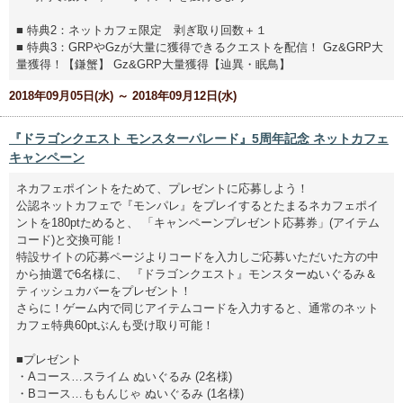
■ 特典2：ネットカフェ限定 剥ぎ取り回数＋１
■ 特典3：GRPやGzが大量に獲得できるクエストを配信！ Gz&GRP大
量獲得！【鎌蟹】 Gz&GRP大量獲得【辿異・眠鳥】
2018年09月05日(水) ～ 2018年09月12日(水)
『ドラゴンクエスト モンスターパレード』5周年記念 ネットカフェ
キャンペーン
ネカフェポイントをためて、プレゼントに応募しよう！
公認ネットカフェで『モンパレ』をプレイするとたまるネカフェポイ
ントを180ptためると、 「キャンペーンプレゼント応募券」(アイテム
コード)と交換可能！
特設サイトの応募ページよりコードを入力しご応募いただいた方の中
から抽選で6名様に、 『ドラゴンクエスト』モンスターぬいぐるみ＆
ティッシュカバーをプレゼント！
さらに！ゲーム内で同じアイテムコードを入力すると、通常のネット
カフェ特典60ptぶんも受け取り可能！
■プレゼント
・Aコース…スライム ぬいぐるみ (2名様)
・Bコース…ももんじゃ ぬいぐるみ (1名様)