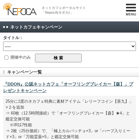
ネットカフェポータルサイト
「NepocA(ネポカ)」
ネットカフェキャンペーン
タイトル :
開催中のみ
キャンペーン一覧
『DDON』公認ネットカフェ「オーフリングブレイカー【森】」プ
レゼントキャンペーン
25分に1度のネカフェ特典に素材アイテム「レリーフコイン【茶九】」
×２を追加
⇒ 60枚（12.5時間接続）で「オーフリングブレイカー【森】★4」と
鑑定交換可能
※IR117性能
⇒ 2枚（25分接続）で、「極上カルパッチョ×3」or「ハーブ入りミー
ド×3」or「万能霊薬×5」と鑑定交換可能