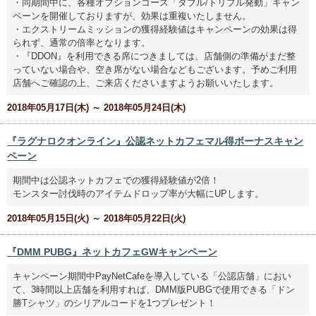
・同期間中に、各種オプションコース「ダブル/トリプル発動」キャン
ペーンを開催しておりますが、効果は重複いたしません。
・エクストリームミッションの獲得経験値はキャンペーンの効果は得
られず、通常の倍率となります。
・『DDON』を利用できる席につきましては、店舗側の準備がまだ整
っていない場合や、空き席がない場合などもございます。予めご利用
店舗へご確認の上、ご来店くださいますようお願いいたします。
2018年05月17日(木) ～ 2018年05月24日(木)
『ラグナロクオンライン』公認ネットカフェマル得ボーナスキャン
ペーン
期間中は公認ネットカフェでの獲得経験値が2倍！
モンスター討伐時のアイテムドロップ率が大幅にUPします。
2018年05月15日(火) ～ 2018年05月22日(火)
『DMM PUBG』ネットカフェGWキャンペーン
キャンペーン期間中PayNetCafeを導入している「公認店舗」におい
て、3時間以上店舗を利用すれば、DMM版PUBGで使用できる「ドン
勝Tシャツ」のシリアルコードを1つプレゼント！