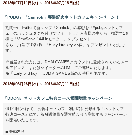
2018年07月11日(水) ～ 2018年07月18日(水)
『PUBG』「Sanhok」実装記念ネットカフェキャンペーン！
期間中にTwitterで新マップ「Sanhok」の感想を「#pubgネットカフ
ェ」のハッシュタグを付けてツイートしたお客様の中から、抽選で1名
様に「ViewSonic 144Hzモニター」をプレゼント！
さらに抽選で10名様に「Early bird key ×5個」をプレゼントいたしま
す。
※当選された方には、DMM GAMESアカウントに登録されているメー
ルアドレス、またはツイッターのDMにてご連絡いたします。
※「Early bird key」はDMM GAMES版のみ使用可能です。
2018年06月28日(木) ～ 2018年07月11日(水)
『DDON』ネットカフェ特典コース報酬増量キャンペーン
6月28日(木)まで、公認ネットカフェ利用時に発動する『ネットカフェ
特典コース』にて、報酬獲得量が通常時よりも増加するキャンペーン
を開催いたします。
■ 発動内容