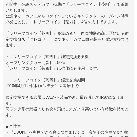
期間中、公認ネットカフェ特典に「レリーフコイン【茶四】」を追加
いたします。
公認ネットカフェからログインしているキャラクターのログイン時間
25分ごとに、「レリーフコイン【茶四】」4個を入手できます。
「レリーフコイン【茶四】」を集めると、白竜神殿の商店区にいる鑑
定交換NPC「グレゴリー」にてネットカフェ限定装備と鑑定交換でき
ます。
・「レリーフコイン【茶四】」鑑定交換必要数
オーフリングダガー【森】：50個
「レリーフコイン【茶四】」は強化にも使用します。
・「レリーフコイン【茶四】」鑑定交換期間
2018年4月12日(木)メンテナンス開始まで
鑑定交換できる武器はLV1から装備でき、最終強化でIR97になりま
す。
同ランク帯の武器よりも吹き飛ばし力がより高いという特徴を持ちま
す。
■ ご注意
・『DDON』を利用できる席につきましては、店舗側の準備がまだ整