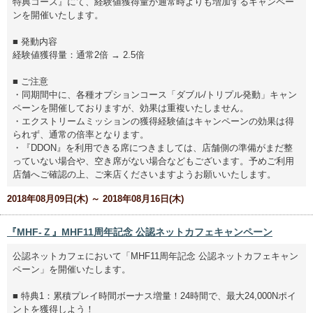
特典コース』にて、経験値獲得量が通常時よりも増加するキャンペー
ンを開催いたします。
■ 発動内容
経験値獲得量：通常2倍 → 2.5倍
■ ご注意
・同期間中に、各種オプションコース「ダブル/トリプル発動」キャン
ペーンを開催しておりますが、効果は重複いたしません。
・エクストリームミッションの獲得経験値はキャンペーンの効果は得
られず、通常の倍率となります。
・『DDON』を利用できる席につきましては、店舗側の準備がまだ整
っていない場合や、空き席がない場合などもございます。予めご利用
店舗へご確認の上、ご来店くださいますようお願いいたします。
2018年08月09日(木) ～ 2018年08月16日(木)
『MHF-Ｚ』MHF11周年記念 公認ネットカフェキャンペーン
公認ネットカフェにおいて「MHF11周年記念 公認ネットカフェキャン
ペーン」を開催いたします。
■ 特典1：累積プレイ時間ボーナス増量！24時間で、最大24,000Nポイ
ントを獲得しよう！