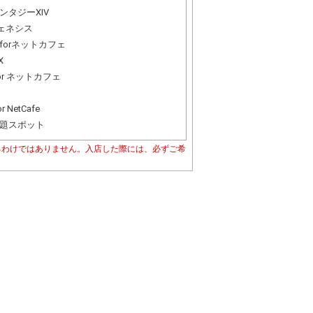
ンタジーXIV
ジェネシス
forネットカフェ
X
for ネットカフェ
r NetCafe
題スポット
るわけではありません。入店した際には、必ずご希