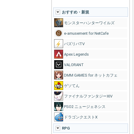
おすすめ・新規
モンスターハンターワイルズ
e-amusement for NetCafe
バズリバTV
Apex Legends
VALORANT
DMM GAMES for ネットカフェ
ゲソてん
ファイナルファンタジーXIV
PSO2 ニュージェネシス
ドラゴンクエストX
RPG