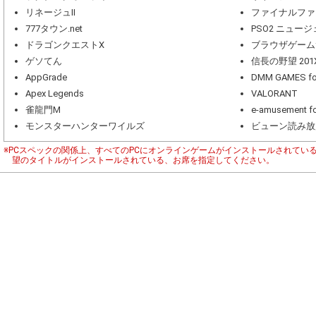
リネージュII
ファイナルファ
777タウン.net
PSO2 ニュー
ドラゴンクエストX
ブラウザゲーム
ゲソてん
信長の野望 201
AppGrade
DMM GAMES 
Apex Legends
VALORANT
雀龍門M
e-amusement fo
モンスターハンターワイルズ
ビューン読み放
※PCスペックの関係上、すべてのPCにオンラインゲームがインストールされてい
望のタイトルがインストールされている、お席を指定してください。