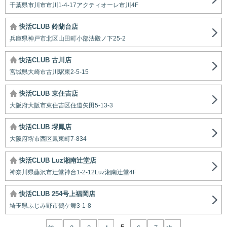
千葉県市川市市川1-4-17アクティオーレ市川4F
快活CLUB 鈴蘭台店
兵庫県神戸市北区山田町小部法殿ノ下25-2
快活CLUB 古川店
宮城県大崎市古川駅東2-5-15
快活CLUB 東住吉店
大阪府大阪市東住吉区住道矢田5-13-3
快活CLUB 堺鳳店
大阪府堺市西区鳳東町7-834
快活CLUB Luz湘南辻堂店
神奈川県藤沢市辻堂神台1-2-12Luz湘南辻堂4F
快活CLUB 254号上福岡店
埼玉県ふじみ野市鶴ケ舞3-1-8