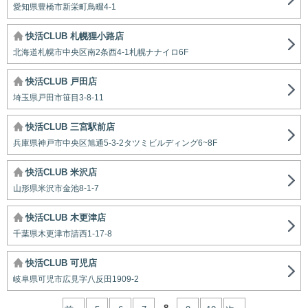
愛知県豊橋市新栄町鳥畷4-1
快活CLUB 札幌狸小路店
北海道札幌市中央区南2条西4-1札幌ナナイロ6F
快活CLUB 戸田店
埼玉県戸田市笹目3-8-11
快活CLUB 三宮駅前店
兵庫県神戸市中央区旭通5-3-2タツミビルディング6~8F
快活CLUB 米沢店
山形県米沢市金池8-1-7
快活CLUB 木更津店
千葉県木更津市請西1-17-8
快活CLUB 可児店
岐阜県可児市広見字八反田1909-2