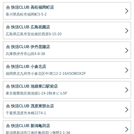
快活CLUB 高松福岡町店
香川県高松市福岡町3-5-2
快活CLUB 広島祇園店
広島県広島市安佐南区西原9-15-20
快活CLUB 伊丹昆陽店
兵庫県伊丹市山田4-8-38
快活CLUB 小倉北店
福岡県北九州市小倉北区中津口2-2-16ASOBOX2F
快活CLUB 池袋東口駅前店
東京都豊島区南池袋1-24-2秋本ビル5F
快活CLUB 茂原東部台店
千葉県茂原市木崎2274-1
快活CLUB 新潟亀田店
新潟県新潟市江南区亀田四ツ興野2-1-36