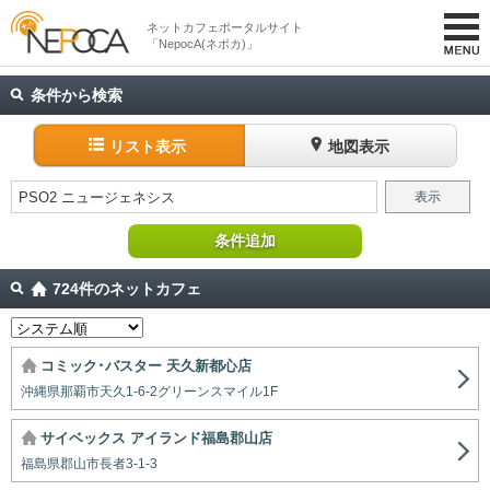
ネットカフェポータルサイト
「NepocA(ネポカ)」
条件から検索
リスト表示
地図表示
PSO2 ニュージェネシス
表示
条件追加
724件のネットカフェ
コミック･バスター 天久新都心店
沖縄県那覇市天久1-6-2グリーンスマイル1F
サイベックス アイランド福島郡山店
福島県郡山市長者3-1-3