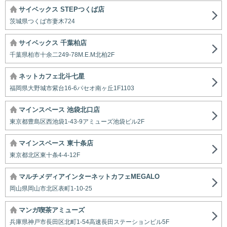
サイベックス STEPつくば店
茨城県つくば市妻木724
サイベックス 千葉柏店
千葉県柏市十余二249-78M.E.M北柏2F
ネットカフェ北斗七星
福岡県大野城市紫台16-6パセオ南ヶ丘1F1103
マインスペース 池袋北口店
東京都豊島区西池袋1-43-9アミューズ池袋ビル2F
マインスペース 東十条店
東京都北区東十条4-4-12F
マルチメディアインターネットカフェMEGALO
岡山県岡山市北区表町1-10-25
マンガ喫茶アミューズ
兵庫県神戸市長田区北町1-54高速長田ステーションビル5F