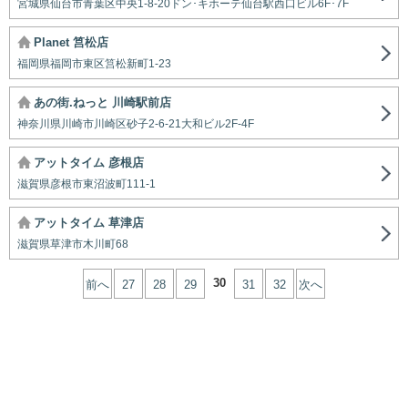
宮城県仙台市青葉区中央1-8-20ドン･キホーテ仙台駅西口ビル6F･7F
Planet 筥松店
福岡県福岡市東区筥松新町1-23
あの街.ねっと 川崎駅前店
神奈川県川崎市川崎区砂子2-6-21大和ビル2F-4F
アットタイム 彦根店
滋賀県彦根市東沼波町111-1
アットタイム 草津店
滋賀県草津市木川町68
30
前へ
27
28
29
31
32
次へ