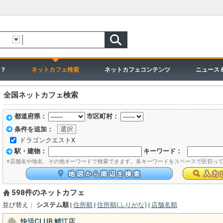
？
ネットカフェ検索
ネットカフェコンテンツ
ニュース
全国ネットカフェ検索
都道府県：
市区町村：
条件を追加：
選択
ドラゴンクエストX
駅・建物：
キーワード：
※店舗名や地名、その他キーワードで検索できます。各キーワードをスペースで区切っ
598件のネットカフェ
並び替え：
システム順
|
住所順
|
住所順(ふりがな)
|
店舗名順
快活CLUB 鯖江店