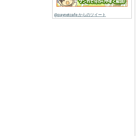
@paynetcafe からのツイート