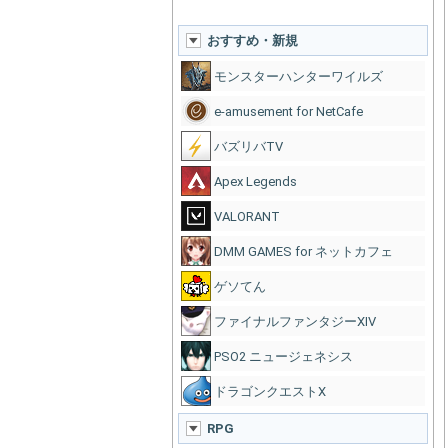
おすすめ・新規
モンスターハンターワイルズ
e-amusement for NetCafe
バズリバTV
Apex Legends
VALORANT
DMM GAMES for ネットカフェ
ゲソてん
ファイナルファンタジーXIV
PSO2 ニュージェネシス
ドラゴンクエストX
RPG