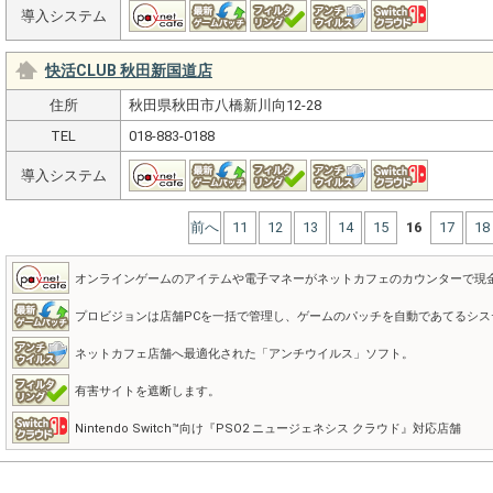
導入システム
快活CLUB 秋田新国道店
住所
秋田県秋田市八橋新川向12-28
TEL
018-883-0188
導入システム
前へ
11
12
13
14
15
16
17
18
オンラインゲームのアイテムや電子マネーがネットカフェのカウンターで現
プロビジョンは店舗PCを一括で管理し、ゲームのパッチを自動であてるシス
ネットカフェ店舗へ最適化された「アンチウイルス」ソフト。
有害サイトを遮断します。
Nintendo Switch™向け『PSO2 ニュージェネシス クラウド』対応店舗