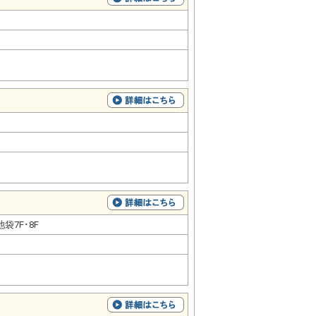
袋7F･8F