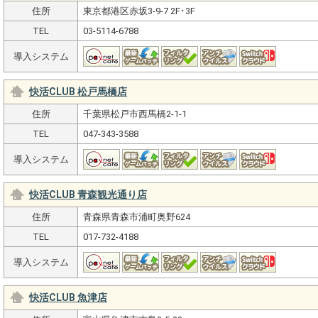
住所
東京都港区赤坂3-9-7 2F･3F
TEL
03-5114-6788
導入システム
快活CLUB 松戸馬橋店
住所
千葉県松戸市西馬橋2-1-1
TEL
047-343-3588
導入システム
快活CLUB 青森観光通り店
住所
青森県青森市浦町奥野624
TEL
017-732-4188
導入システム
快活CLUB 魚津店