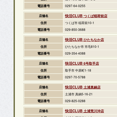
電話番号
0297-64-0255
快活CLUB
店舗名
つくば稲荷前店
住所
つくば市 稲荷前10-1
電話番号
029-850-3688
快活CLUB
店舗名
ひたちなか店
住所
ひたちなか市 市毛810-1
電話番号
029-354-4088
快活CLUB
店舗名
6号取手店
住所
取手市 中原町1-18
電話番号
0297-70-5788
快活CLUB
店舗名
土浦真鍋店
住所
土浦市 真鍋5-16-21
電話番号
029-825-0288
快活CLUB
店舗名
土浦荒川沖店