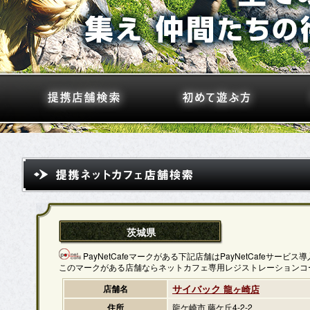
茨城県
PayNetCafeマークがある下記店舗はPayNetCafeサービ
このマークがある店舗ならネットカフェ専用レジストレーションコ
サイバック
店舗名
龍ヶ崎店
住所
龍ケ崎市 藤ケ丘4-2-2