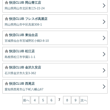
快活CLUB 岡山青江店
岡山県岡山市北区青江5-22-24
快活CLUB フレスポ高屋店
岡山県岡山市中区高屋308-1
快活CLUB 東仙台店
宮城県仙台市宮城野区小鶴3-8-10
快活CLUB 松江店
島根県松江市学園1-1-1
快活CLUB 金沢久安店
石川県金沢市久安3-362
快活CLUB 西尾店
愛知県西尾市山下町八幡山67
7
前へ
4
5
6
8
9
次へ