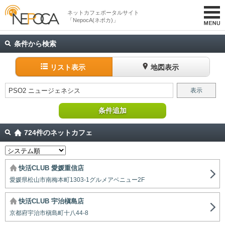
ネットカフェポータルサイト
「NepocA(ネポカ)」
条件から検索
リスト表示
地図表示
PSO2 ニュージェネシス
表示
条件追加
724件のネットカフェ
快活CLUB 愛媛重信店
愛媛県松山市南梅本町1303-1グルメアベニュー2F
快活CLUB 宇治槇島店
京都府宇治市槇島町十八44-8