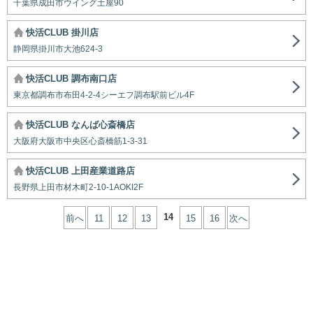
千葉県成田市ウイング土屋90
快活CLUB 掛川店
静岡県掛川市大池624-3
快活CLUB 調布南口店
東京都調布市布田4-2-4シーエフ調布駅前ビル4F
快活CLUB なんば心斎橋店
大阪府大阪市中央区心斎橋筋1-3-31
快活CLUB 上田産業道路店
長野県上田市材木町2-10-1AOKI2F
14
前へ
11
12
13
15
16
次へ