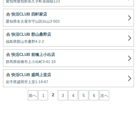
愛知県愛知郡長久手町喜婦嶽123
快活CLUB 四軒家店
愛知県名古屋市守山区白山3-503
快活CLUB 郡山桑野店
福島県郡山市桑野4-2-2
快活CLUB 前橋上小出店
群馬県前橋市上小出町3-41-10
快活CLUB 盛岡上堂店
岩手県盛岡市上堂1-19-67
2
前へ
1
3
4
5
6
次へ