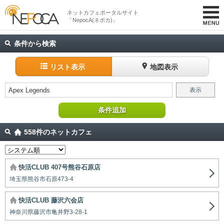
ネットカフェポータルサイト
「NepocA(ネポカ)」
条件から検索
リスト表示
地図表示
Apex Legends
表示
条件追加
558件のネットカフェ
快活CLUB 407号熊谷石原店
埼玉県熊谷市石原473-4
快活CLUB 藤沢六会店
神奈川県藤沢市亀井野3-28-1