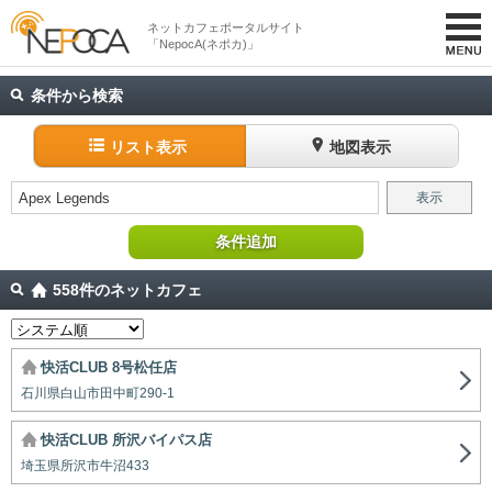
ネットカフェポータルサイト
「NepocA(ネポカ)」
条件から検索
リスト表示
地図表示
Apex Legends
表示
条件追加
558件のネットカフェ
快活CLUB 8号松任店
石川県白山市田中町290-1
快活CLUB 所沢バイパス店
埼玉県所沢市牛沼433