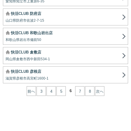
愛知県知立市上重原6-35
快活CLUB 防府店
山口県防府市佐波2-7-15
快活CLUB 和歌山岩出店
和歌山県岩出市備前50
快活CLUB 倉敷店
岡山県倉敷市西中新田534-1
快活CLUB 彦根店
滋賀県彦根市高宮町1600-1
6
前へ
3
4
5
7
8
次へ