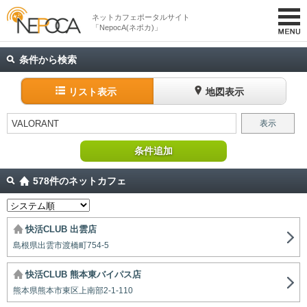
ネットカフェポータルサイト
「NepocA(ネポカ)」
条件から検索
リスト表示
地図表示
VALORANT
表示
条件追加
578件のネットカフェ
快活CLUB 出雲店
島根県出雲市渡橋町754-5
快活CLUB 熊本東バイパス店
熊本県熊本市東区上南部2-1-110