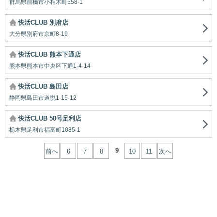
群馬県前橋市小相木町558-1
快活CLUB 別府店
大分県別府市京町8-19
快活CLUB 熊本下通店
熊本県熊本市中央区下通1-4-14
快活CLUB 島田店
静岡県島田市道悦1-15-12
快活CLUB 50号足利店
栃木県足利市福富町1085-1
9
前へ
6
7
8
10
11
次へ