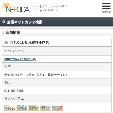
ネットカフェポータルサイト
「NepocA(ネポカ)」
全国ネットカフェ検索
店舗情報
快活CLUB 札幌狸小路店
ホームページ
http://www.kaikatsu.jp/
住所
北海道札幌市中央区南2条西4-1 札幌ナナイロ6F
TEL
011-200-7288
導入システム