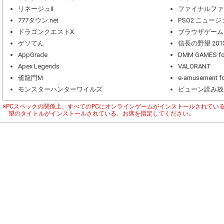
リネージュII
ファイナルファ
777タウン.net
PSO2 ニュー
ドラゴンクエストX
ブラウザゲーム
ゲソてん
信長の野望 201
AppGrade
DMM GAMES 
Apex Legends
VALORANT
雀龍門M
e-amusement fo
モンスターハンターワイルズ
ビューン読み放
※PCスペックの関係上、すべてのPCにオンラインゲームがインストールされてい
望のタイトルがインストールされている、お席を指定してください。