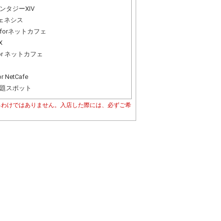
ンタジーXIV
ジェネシス
forネットカフェ
X
for ネットカフェ
r NetCafe
題スポット
るわけではありません。入店した際には、必ずご希