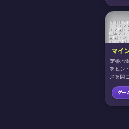
マイ
定番地
をヒン
スを開
ゲー