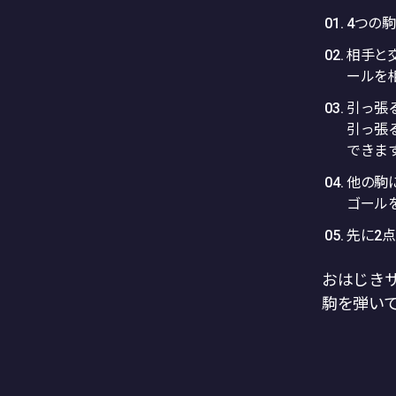
4つの
相手と
ールを
引っ張
引っ張
できま
他の駒
ゴール
先に2
おはじき
駒を弾い