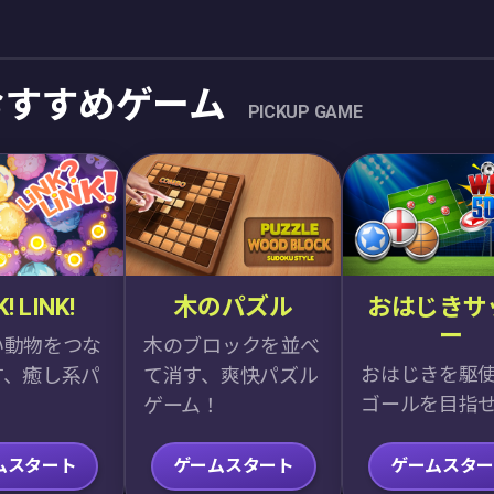
おすすめゲーム
PICKUP GAME
K! LINK!
木のパズル
おはじきサ
ー
い動物をつな
木のブロックを並べ
おはじきを駆
す、癒し系パ
て消す、爽快パズル
ゴールを目指
ゲーム！
ムスタート
ゲームスタート
ゲームスター