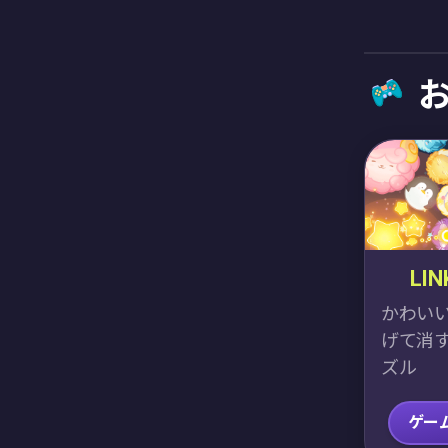
LIN
かわい
げて消
ズル
ゲー