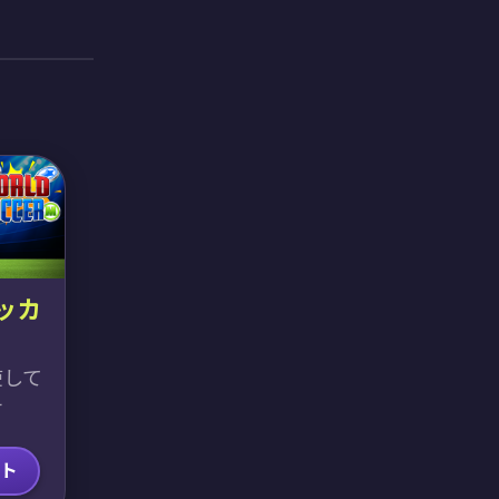
ッカ
使して
せ
ト