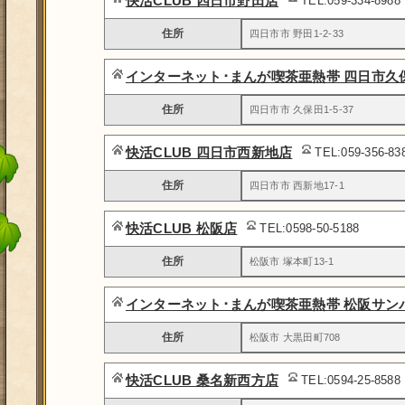
快活CLUB 四日市野田店
TEL:059-334-8988
住所
四日市市 野田1-2-33
インターネット･まんが喫茶亜熱帯 四日市久
住所
四日市市 久保田1-5-37
快活CLUB 四日市西新地店
TEL:059-356-8
住所
四日市市 西新地17-1
快活CLUB 松阪店
TEL:0598-50-5188
住所
松阪市 塚本町13-1
インターネット･まんが喫茶亜熱帯 松阪サン
住所
松阪市 大黒田町708
快活CLUB 桑名新西方店
TEL:0594-25-8588