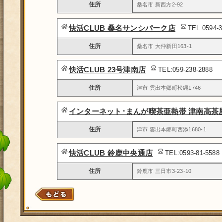
住所
桑名市 新西方2-92
快活CLUB 桑名サンシパーク店
TEL:0594-
住所
桑名市 大仲新田163-1
快活CLUB 23号津南店
TEL:059-238-2888
住所
津市 雲出本郷町松縄1746
インターネット･まんが喫茶亜熱帯 津南高茶
住所
津市 雲出本郷町西添1680-1
快活CLUB 鈴鹿中央通店
TEL:0593-81-5588
住所
鈴鹿市 三日市3-23-10