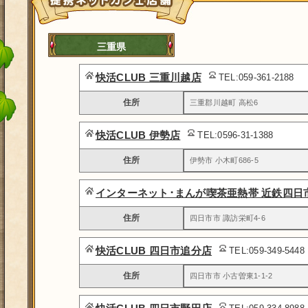
三重県
快活CLUB 三重川越店
TEL:059-361-2188
住所
三重郡川越町 高松6
快活CLUB 伊勢店
TEL:0596-31-1388
住所
伊勢市 小木町686-5
インターネット･まんが喫茶亜熱帯 近鉄四日
住所
四日市市 諏訪栄町4-6
快活CLUB 四日市追分店
TEL:059-349-5448
住所
四日市市 小古曽東1-1-2