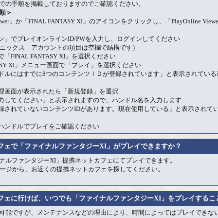
までの手順を掲載しておりますのでご確認ください。
順＞
e Viewer」か「FINAL FANTASY XI」のアイコンをクリックし、「PlayOnline V
イン」でプレイオンラインID/PWを入力し、ログインしてください
ニックス アカウントの項目は空欄で結構です）
「FINAL FANTASY XI」を選択ください
ANTASY XI」メニュー画面で「プレイ」を選択ください
ンドルにはすでに8つのコンテンツＩＤが登録されています」と表示されてい
D管理画面が表示されたら「新規登録」を選択
入力してください」と表示されますので、ハンドル名を入力します
登録されていないコンテンツIDがあります。現在使用している」と表示されて
たハンドルでプレイをご確認ください
カフェで「ファイナルファンタジーXI」がプレイできますか？
イナルファンタジーXI」提携ネットカフェにてプレイできます。
ージから、お近くの提携ネットカフェを探してください。
カフェに行けば、いつでも「ファイナルファンタジーXI」をプレイするこ
イ可能ですが、メンテナンスなどの理由により、時間によってはプレイできな