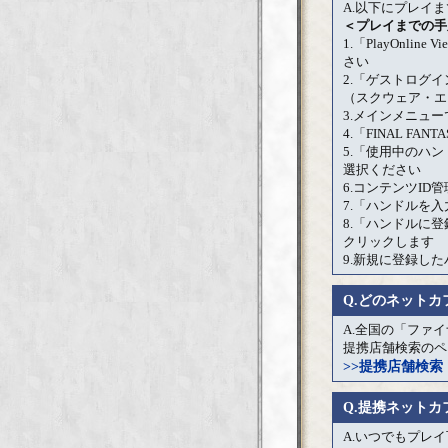
A.以下にプレイ
＜プレイまでの手
1.「PlayOnlin
さい
2.「ゲストログ
（スクウェア・エ
3.メインメニューで
4.「FINAL F
5.「使用中のハ
選択ください
6.コンテンツI
7.「ハンドルを
8.「ハンドルに
クリックします
9.新規に登録し
Q.どのネット
A.全国の「ファ
提携店舗検索のペ
>>提携店舗検索
Q.提携ネット
A.いつでもプレ