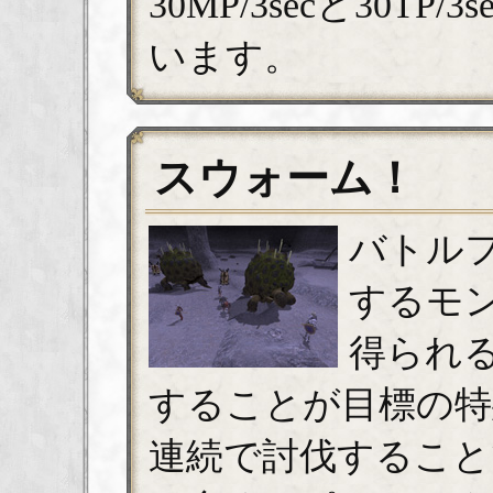
30MP/3secと30T
います。
スウォーム！
バトル
するモ
得られ
することが目標の特
連続で討伐すること