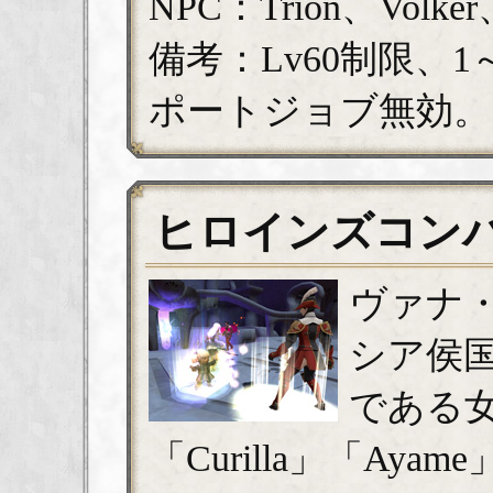
NPC：Trion、Volker、
備考：Lv60制限、
ポートジョブ無効。
ヒロインズコン
ヴァナ
シア侯
である女
「Curilla」「Ayame