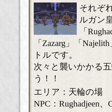
それぞ
ルガン
「Rugha
「Zazarg」「Najelit
トルです。
次々と襲いかかる五
う！！
エリア：天輪の場
NPC：Rughadjeen、Ga