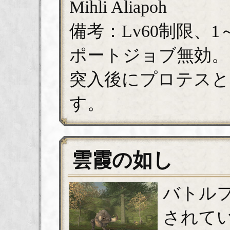
Mihli Aliapoh
備考：Lv60制限、
ポートジョブ無効。
突入後にプロテスと
す。
雲霞の如し
バトル
されて