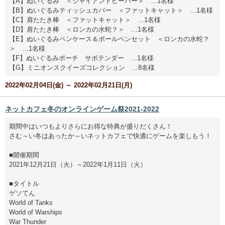
【A】ぬいぐるみ ＜ジャイアントビーバー＞ …1名様
【B】ぬいぐるみティッシュカバー ＜ファットキャット＞ …1名様
【C】肩たたき棒 ＜ファットキャット＞ …1名様
【D】肩たたき棒 ＜ロンカの水蛇？＞ …1名様
【E】ぬいぐるみペンケース＆ボールペンセット ＜ロンカの水蛇？
＞ …1名様
【F】ぬいぐるみポーチ サボテンダー …1名様
【G】ミニオンスクイーズコレクション …8名様
2022年02月04日(金) ～ 2022年02月21日(月)
ネットカフェ冬のオンラインゲーム祭2021-2022
期間中はいつもよりさらにお得な特典が盛りだくさん！
さむ～い冬はあったか～いネットカフェで快適にゲームを楽しもう！
■開催期間
2021年12月21日（火）～2022年1月11日（火）
■タイトル
ゲソてん
World of Tanks
World of Warships
War Thunder