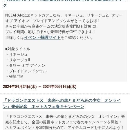
ク
NCJAPAN公認ネットカフェなら、リネージュ、リネージュ2、タワー
オブ アイオン、ブレイドアンドソウルがとってもお得！
さらに今回から麻雀ゲームの決定版雀龍門Mも対象に!
プレイ時間に応じて様々な豪華特典がGETできます！
イベント特設サイト
※詳しくは
をご確認ください。
■対象タイトル
・リネージュ
・リネージュII
・タワー オブ アイオン
・ブレイドアンドソウル
・雀龍門M
2024年04月24日(水) ～ 2024年05月16日(木)
「ドラゴンクエストⅩ 未来への扉とまどろみの少女 オンライ
ン」発売記念 ネットカフェ春キャンペーン
「ドラゴンクエストX 未来への扉とまどろみの少女 オンライン」発
売を記念して、全国の提携ネットカフェで春のキャンペーンを開催！
ネカフェポイントを3時間分ためて、アイテムコードを手に入れよう！