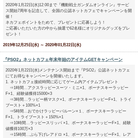
2020年1月22日(水)12:00まで『機動戦士ガンダムオンライン』サービ
ス開始7周年を記念して、全国の公認ネットカフェでキャンペーンを開
催！
ネカフェポイントをためて、プレゼントに応募しよう！
ご応募いただいた方の中から抽選で62名様にオリジナルグッズをプレ
ゼント！
2019年12月25日(水) ～ 2020年01月22日(水)
『PSO2』ネットカフェ年末年始のアイテムGETキャンペーン
2020年1月22日(水)メンテナンス開始まで『PSO2』公認ネットカフェ
にてお得なキャンペーンを開催いたします。
1. ネットカフェ接続時間に応じてゲーム内アイテムプレゼント
⇒1時間…アクスラッピースーツ・ミニ×1、ボーナスキーラッピー
F×1、経験値獲得15000×3
⇒3時間…ラッピー柄マスク×1、ボーナスキーラッピーF×1、トライ
ブースト＋100%×1
⇒5時間…おでかけラッピーバルーン×１、ボーナスキーラッピー
F×1、トライブースト＋150%×1
⇒10時間…ラッピースリッパ ×1、ボーナスキーラッピーF×1、経験
値獲得100万×3
⇒15時間…ぶら下げレアドロ ×1、ボーナスキーラッピーF×1、レア