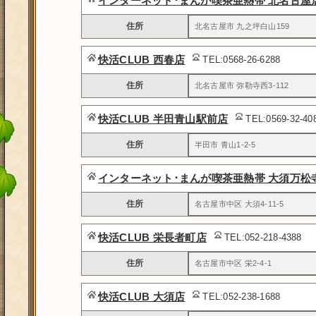
インターネット･まんが喫茶亜熱帯 北名古屋
住所
北名古屋市 九之坪白山159
快活CLUB 西春店
TEL:0568-26-6288
住所
北名古屋市 弥勒寺西3-112
快活CLUB 半田青山駅前店
TEL:0569-32-4
住所
半田市 青山1-2-5
インターネット･まんが喫茶亜熱帯 大須万松
住所
名古屋市中区 大須4-11-5
快活CLUB 栄長者町店
TEL:052-218-4388
住所
名古屋市中区 栄2-4-1
快活CLUB 大須店
TEL:052-238-1688