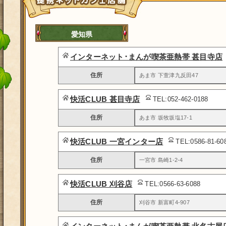
愛知県
インターネット･まんが喫茶亜熱帯 甚目寺店
住所
あま市 下萱津九反田47
快活CLUB 甚目寺店
TEL:052-462-0188
住所
あま市 坂牧坂塩17-1
快活CLUB 一宮インター店
TEL:0586-81-6
住所
一宮市 島崎1-2-4
快活CLUB 刈谷店
TEL:0566-63-6088
住所
刈谷市 新富町4-907