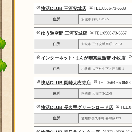
快活CLUB 三河安城店
TEL:0566-73-6588
住所
安城市 緑町1-26-5
ゆう遊空間 三河安城店
TEL:0566-73-6557
住所
安城市 三河安城南町1-21-3
インターネット･まんが喫茶亜熱帯 小牧店
住所
小牧市 大字村中下ノ坪485-1
快活CLUB 岡崎大樹寺店
TEL:0564-65-8588
住所
岡崎市 大樹寺3-12-5
快活CLUB 長久手グリーンロード店
TEL:0
住所
愛知郡長久手町 喜婦嶽123