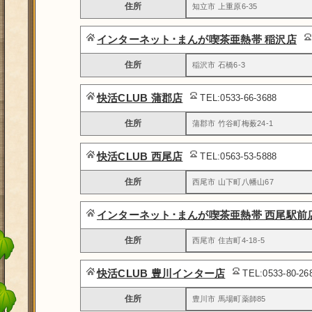
住所
知立市 上重原6-35
インターネット･まんが喫茶亜熱帯 稲沢店
住所
稲沢市 石橋6-3
快活CLUB 蒲郡店
TEL:0533-66-3688
住所
蒲郡市 竹谷町梅薮24-1
快活CLUB 西尾店
TEL:0563-53-5888
住所
西尾市 山下町八幡山67
インターネット･まんが喫茶亜熱帯 西尾駅前
住所
西尾市 住吉町4-18-5
快活CLUB 豊川インター店
TEL:0533-80-2
住所
豊川市 馬場町薬師85