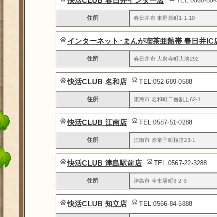
快活CLUB 春日井インター店
TEL:0568-85
住所
春日井市 東野新町1-1-10
インターネット･まんが喫茶亜熱帯 春日井IC
住所
春日井市 大泉寺町大池292
快活CLUB 名和店
TEL:052-689-0588
住所
東海市 名和町二番割上62-1
快活CLUB 江南店
TEL:0587-51-0288
住所
江南市 赤童子町桜道23-1
快活CLUB 津島駅前店
TEL:0567-22-3288
住所
津島市 今市場町3-2-3
快活CLUB 知立店
TEL:0566-84-5888