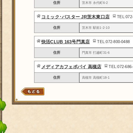
住所
茨木市 永代町6-2
コミック･バスター JR茨木東口店
TEL:072
住所
茨木市 駅前1-2-10
快活CLUB 163号門真店
TEL:072-800-0488
住所
門真市 打越町31-6
メディアカフェポパイ 高槻店
TEL:072-686
住所
高槻市 高槻町18-1