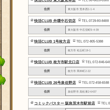
快活CLUB 東大阪荒本店
TEL:06-6618-0588
住所
東大阪市 荒本西1-1-4
快活CLUB 外環中石切店
TEL:0729-80-8488
住所
東大阪市 中石切町6-4-39
快活CLUB 1号枚方店
TEL:072-805-5388
住所
枚方市 松丘町19-1
快活CLUB 枚方市駅北口店
TEL:072-846-6
住所
枚方市 岡本町2-22
快活CLUB 26号泉佐野店
TEL:072-458-658
住所
泉佐野市 高松東2-6437
コミックバスター 阪急茨木市駅前店
TEL:0